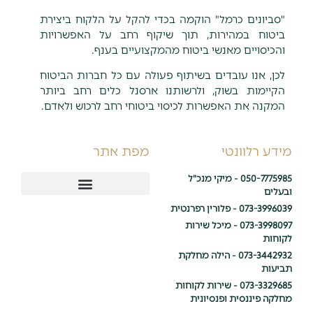
"סביונים כרמל" הוקמה בכדי להקל על הלקוח ביצירת
ביטוח במהירות, תוך שיקוף רחב על האפשרויות
והכיסויים מאנשי ביטוח מהמקצועיים בענף.
לכן, אנו עובדים בשיתוף פעולה עם כל חברות הביטוח
הקיימות בשוק, ולרשותנו ארסנל כלים רחב ביותר
המקנה את האפשרות לכיסוי ביטוחי רחב לרכוש ולאדם.
מידע רלוונטי
מפת אתר
050-7775985 - מיקי מנכ"ל
ובעלים
שירותי ביטוח ופיננסים
073-3996039 - פלורין רפרנטית
073-3998097 - מיכל שירות
לקוחות
073-3442932 - הילה מחלקת
תביעות
073-3329685 - שירות לקוחות
מחלקה פיננסית ופנסיונית