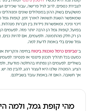
קופת גמל היא מכשיר
חיסכון פיננסי
לטווח בינוני 
לצבירת כספים, לרוב לגיל פרישה, עבור שכירים ו
מושקעים בשוק ההון במסלולים שונים ומנוהלים ע
שמאפשר השגת תשואה לאורך זמן. קופות גמל מ
זיכוי וניכוי, ומאפשרות ניידות בין חברות מנהלות
בפועל, קופות גמל הן הרבה יותר מזה. לפעמים הן 
הן רק חלק מהתמונה. ולפעמים, אם להיות כנים, 
גמל שנים בלי באמת לדעת למה.
ב־
סביונים כרמל סוכנות ביטוח
בחיפה והקריות אנח
כמעט בכל תהליך תכנון פיננסי או פנסיוני. לפעמי
בשוליים. לפעמים הן נפתחו בהחלטה מודעת, ולפ
הציע. המטרה שלנו היא לעצור רגע, להבין מה יש
אך חשובה. האם זה באמת עובד בשבילכם.
מהי קופת גמל, ולמה היא