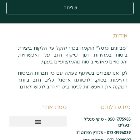
שליחה
אודות
"סביונים כרמל" הוקמה בכדי להקל על הלקוח ביצירת
ביטוח במהירות, תוך שיקוף רחב על האפשרויות
והכיסויים מאנשי ביטוח מהמקצועיים בענף.
לכן, אנו עובדים בשיתוף פעולה עם כל חברות הביטוח
הקיימות בשוק, ולרשותנו ארסנל כלים רחב ביותר
המקנה את האפשרות לכיסוי ביטוחי רחב לרכוש ולאדם.
מידע רלוונטי
מפת אתר
050-7775985 - מיקי מנכ"ל
ובעלים
שירותי ביטוח ופיננסים
073-3996039 - פלורין רפרנטית