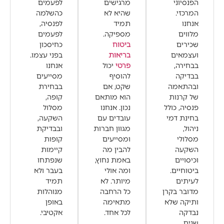
הפנסיוני
מרגישים
לפעמים
המרכזי.
שהיא לא
כהשלמה
אנחנו
תמיד
לפנסיה,
מלווים
מספיקה.
לפעמים
שכירים
ביטוח
כחיסכון
ועצמאים
בריאות
בפני עצמו.
בבחירה,
פרטי
יכול
אנחנו
בבדיקה
להוסיף
מסייעים
ובהתאמה
שקט, אם
בבחירת
של קרנות
הוא מותאם
קופה,
פנסיה, כולל
נכון. אנחנו
מסלול
בחינת דמי
עובדים עם
השקעה,
ניהול,
מגוון חברות
ובבדיקת
מסלולי
ומסייעים
קופות
השקעה
להבין מה
קיימות
וכיסויים
באמת נחוץ,
שנפתחו
ביטוחיים.
ומה אולי
בעבר ולא
לעיתים
מיותר. לא
תמיד
מדובר בקרן
כל הרחבה
מנוהלות
ותיקה שלא
מתאימה
באופן
נבדקה
לכל אחד.
אקטיבי.
שנים.